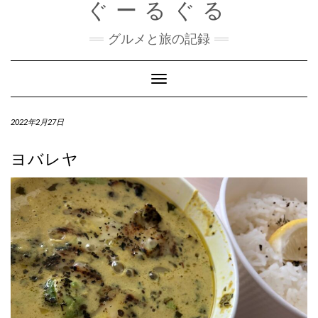
ぐーるぐる
Skip
to
content
グルメと旅の記録
Toggle
Navigation
2022年2月27日
ヨバレヤ