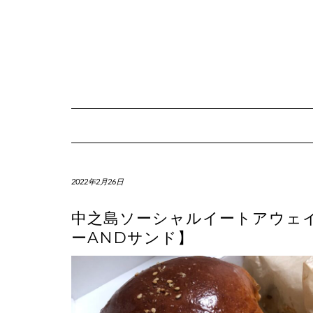
Skip
to
content
2022年2月26日
中之島ソーシャルイートアウェ
ーANDサンド】