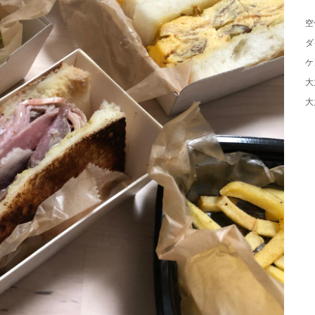
空
ダ
ケ
大
大