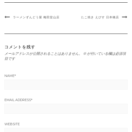
ラーメンずんどう屋 梅田堂山店
たこ焼き えびす 日本橋店
コメントを残す
メールアドレスが公開されることはありません。
※
が付いている欄は必須項
目です
NAME
*
EMAIL ADDRESS
*
WEBSITE