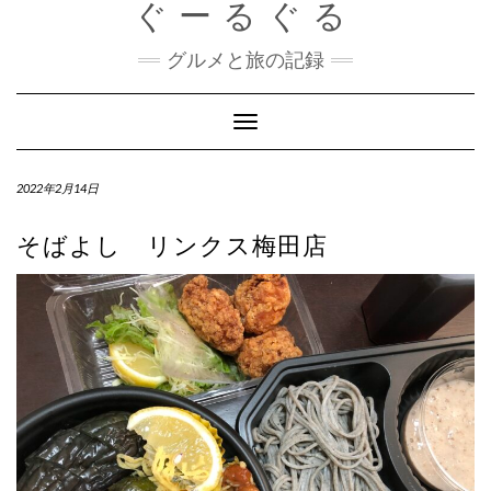
ぐーるぐる
Skip
to
content
グルメと旅の記録
Toggle
Navigation
2022年2月14日
そばよし リンクス梅田店