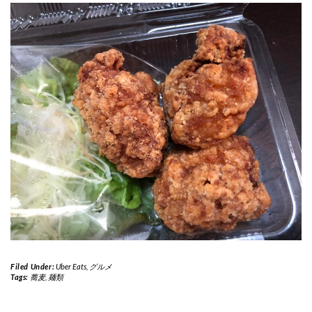
Filed Under:
Uber Eats
,
グルメ
Tags:
蕎麦
,
麺類