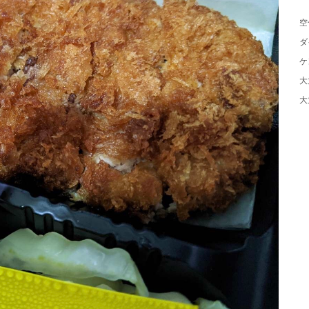
空
ダ
ケ
大
大