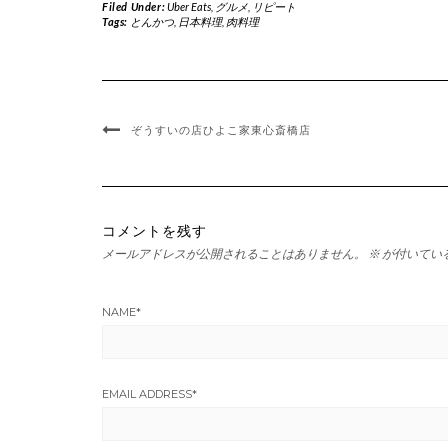
Filed Under:
Uber Eats
,
グルメ
,
リピート
Tags:
とんかつ
,
日本料理
,
肉料理
ぞうすいの店ひよこ家東心斎橋店
コメントを残す
メールアドレスが公開されることはありません。
※
が付いてい
NAME
*
EMAIL ADDRESS
*