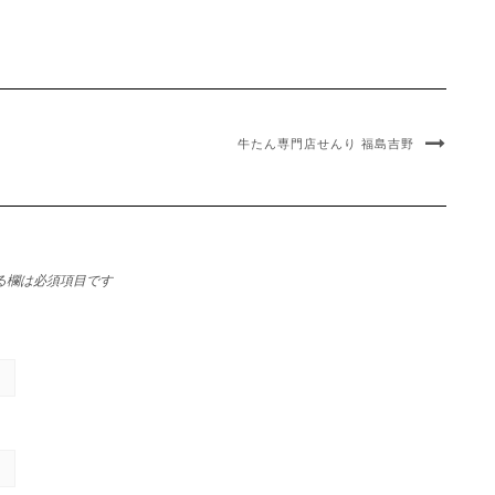
牛たん専門店せんり 福島吉野
る欄は必須項目です