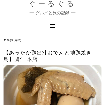
ぐーるぐる
Skip
to
content
グルメと旅の記録
Toggle
Navigation
2021年11月9日
【あったか鶏出汁おでんと地鶏焼き
鳥】鷹仁 本店