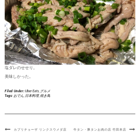
塩ダレのせせり。
美味しかった。
Filed Under:
Uber Eats
,
グルメ
Tags:
おでん
,
日本料理
,
焼き鳥
カプリチョーザ リンクスウメダ店
牛タン・豚タンお肉の店 竹田本店