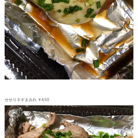
せせりネギまみれ ￥650