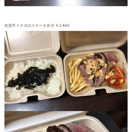
佐賀牛イチボのステーキ弁当 ￥2,460