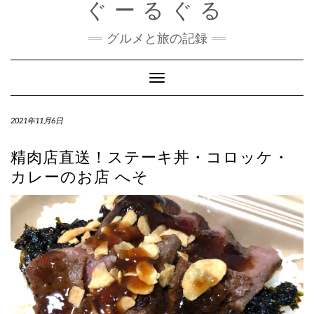
ぐーるぐる
Skip
to
content
グルメと旅の記録
Toggle
Navigation
2021年11月6日
精肉店直送！ステーキ丼・コロッケ・
カレーのお店 へそ