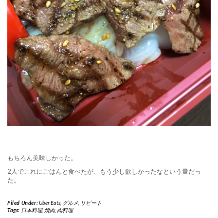
もちろん美味しかった。
2人でこれにごはんと食べたが、もう少し欲しかったなという量だっ
た。
Filed Under:
Uber Eats
,
グルメ
,
リピート
Tags:
日本料理
,
焼肉
,
肉料理