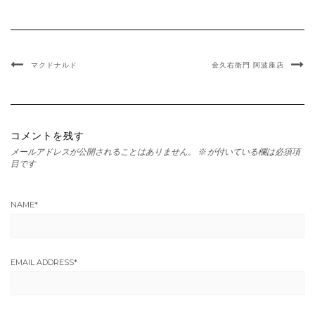
マクドナルド
金久右衛門 阿波座店
コメントを残す
メールアドレスが公開されることはありません。
※
が付いている欄は必須項
目です
NAME
*
EMAIL ADDRESS
*