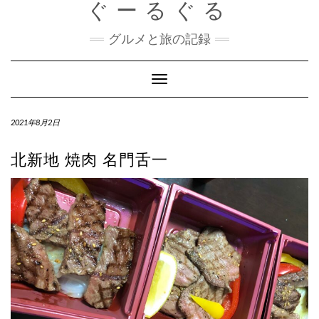
ぐーるぐる
Skip
to
content
グルメと旅の記録
Toggle
Navigation
2021年8月2日
北新地 焼肉 名門舌一