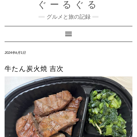
ぐーるぐる
Skip
to
content
グルメと旅の記録
Toggle
Navigation
2024年6月1日
牛たん炭火焼 吉次