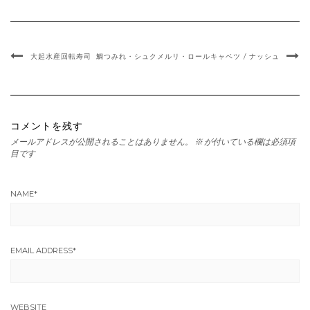
大起水産回転寿司
鯛つみれ・シュクメルリ・ロールキャベツ / ナッシュ
コメントを残す
メールアドレスが公開されることはありません。
※
が付いている欄は必須項
目です
NAME
*
EMAIL ADDRESS
*
WEBSITE