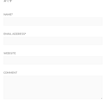
目です
NAME
*
EMAIL ADDRESS
*
WEBSITE
COMMENT