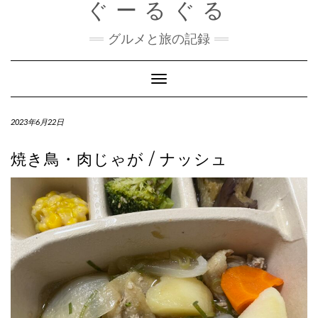
ぐーるぐる
Skip
to
content
グルメと旅の記録
Toggle
Navigation
2023年6月22日
焼き鳥・肉じゃが / ナッシュ