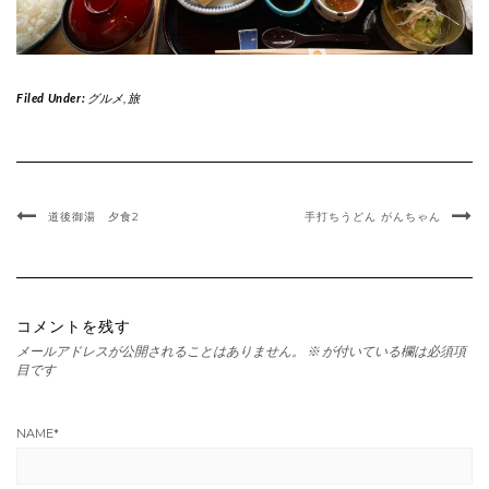
Filed Under:
グルメ
,
旅
道後御湯 夕食2
手打ちうどん がんちゃん
コメントを残す
メールアドレスが公開されることはありません。
※
が付いている欄は必須項
目です
NAME
*