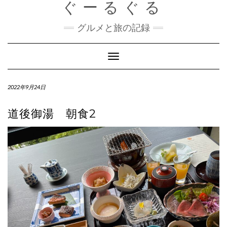
ぐーるぐる
Skip
to
content
グルメと旅の記録
Toggle
Navigation
2022年9月24日
道後御湯 朝食2