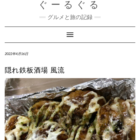
ぐーるぐる
Skip
to
content
グルメと旅の記録
Toggle
Navigation
2022年4月16日
隠れ鉄板酒場 風流