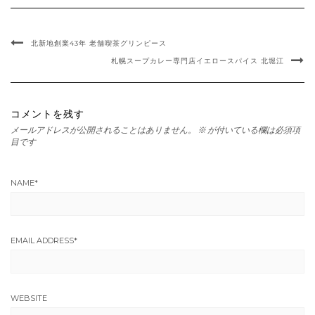
北新地創業43年 老舗喫茶グリンピース
札幌スープカレー専門店イエロースパイス 北堀江
コメントを残す
メールアドレスが公開されることはありません。
※
が付いている欄は必須項
目です
NAME
*
EMAIL ADDRESS
*
WEBSITE