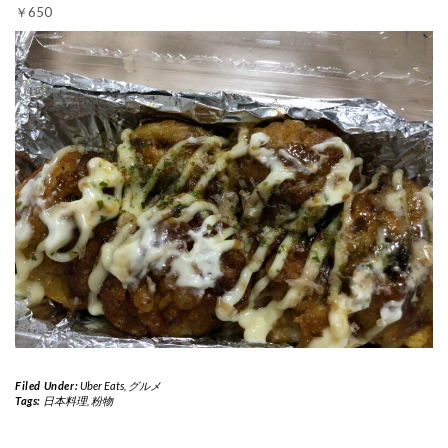
￥650
Filed Under:
Uber Eats
,
グルメ
Tags:
日本料理
,
粉物