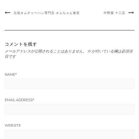
元祖オムチャーハン専門店 オムちゃん食堂
中野屋 十三店
コメントを残す
メールアドレスが公開されることはありません。
※
が付いている欄は必須項
目です
NAME
*
EMAIL ADDRESS
*
WEBSITE