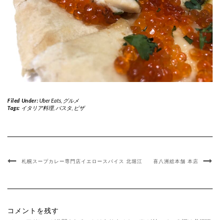
Filed Under:
Uber Eats
,
グルメ
Tags:
イタリア料理
,
パスタ
,
ピザ
札幌スープカレー専門店イエロースパイス 北堀江
喜八洲総本舗 本店
コメントを残す