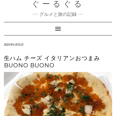
ぐーるぐる
Skip
to
content
グルメと旅の記録
Toggle
Navigation
2022年1月31日
生ハム チーズ イタリアンおつまみ
BUONO BUONO