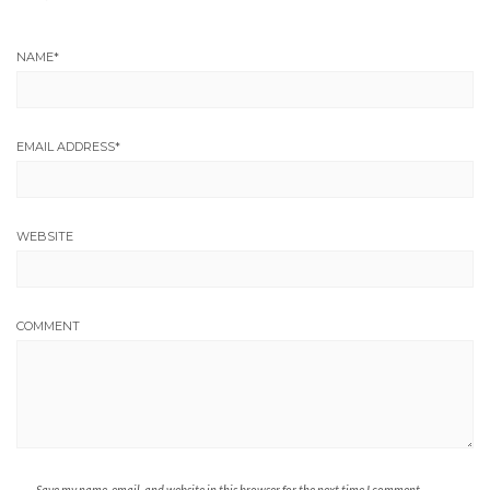
NAME
*
EMAIL ADDRESS
*
WEBSITE
COMMENT
Save my name, email, and website in this browser for the next time I comment.