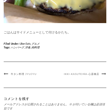
ごはんはサイドメニューとして付けるかたち。
Filed Under:
Uber Eats
,
グルメ
Tags:
ハンバーグ
,
洋食
,
肉料理
牛タン料理 JYUJYU
IKKI-KASUTEIRA-心斎橋店
コメントを残す
メールアドレスが公開されることはありません。
※
が付いている欄は必須項
目です