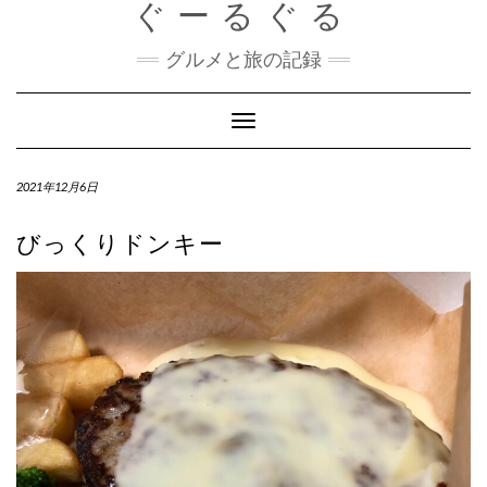
ぐーるぐる
Skip
to
content
グルメと旅の記録
Toggle
Navigation
2021年12月6日
びっくりドンキー