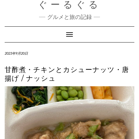
ぐーるぐる
Skip
to
content
グルメと旅の記録
Toggle
Navigation
2023年9月20日
甘酢煮・チキンとカシューナッツ・唐
揚げ / ナッシュ