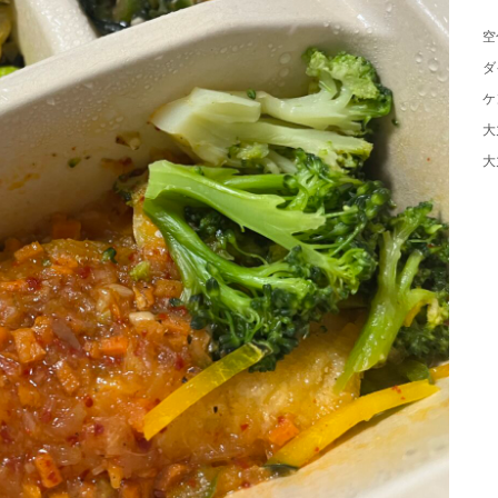
空
ダ
ケ
大
大