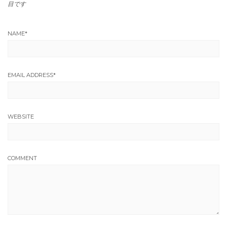
目です
NAME
*
EMAIL ADDRESS
*
WEBSITE
COMMENT