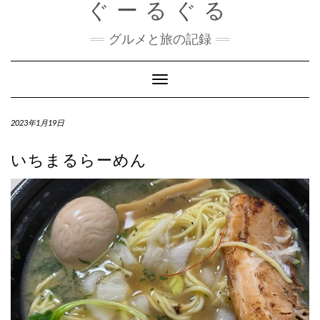
ぐーるぐる
Skip
to
content
グルメと旅の記録
Toggle
Navigation
2023年1月19日
いちまるらーめん