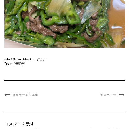
Filed Under:
Uber Eats
,
グルメ
Tags:
中華料理
河童ラーメン本舗
船場カリー
コメントを残す