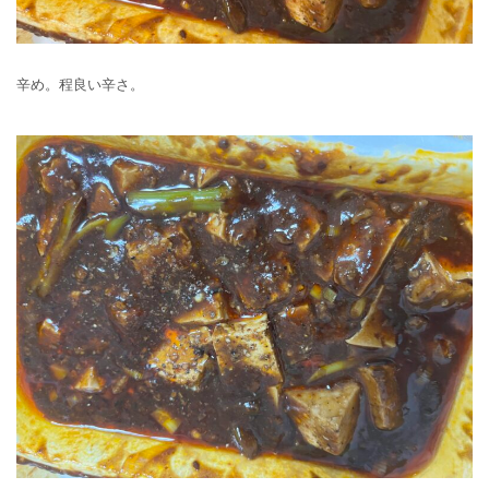
辛め。程良い辛さ。