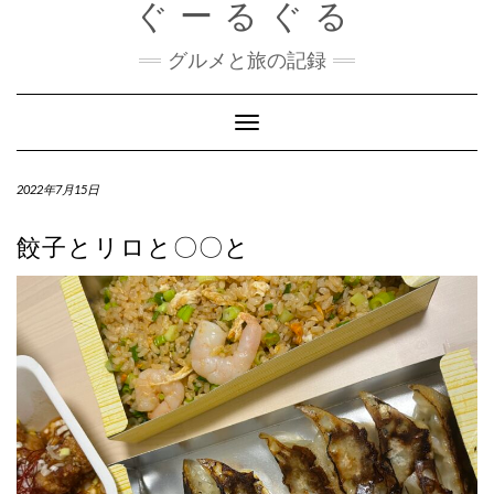
ぐーるぐる
Skip
to
content
グルメと旅の記録
Toggle
Navigation
2022年7月15日
餃子とリロと〇〇と