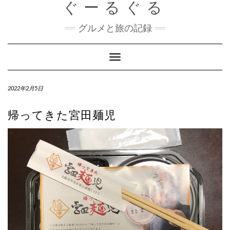
ぐーるぐる
Skip
to
content
グルメと旅の記録
Toggle
Navigation
2022年2月5日
帰ってきた宮田麺児