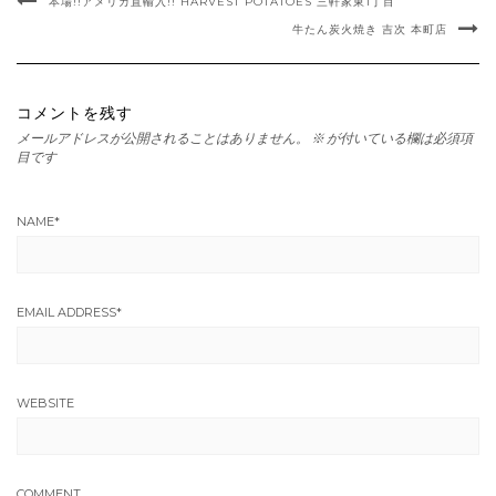
本場!!アメリカ直輸入!! HARVEST POTATOES 三軒家東1丁目
牛たん炭火焼き 吉次 本町店
コメントを残す
メールアドレスが公開されることはありません。
※
が付いている欄は必須項
目です
NAME
*
EMAIL ADDRESS
*
WEBSITE
COMMENT