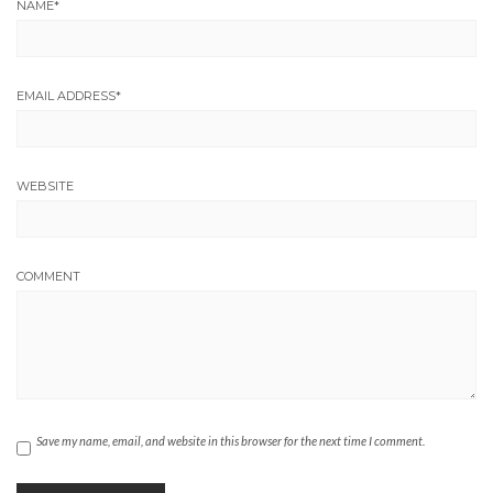
NAME
*
EMAIL ADDRESS
*
WEBSITE
COMMENT
Save my name, email, and website in this browser for the next time I comment.