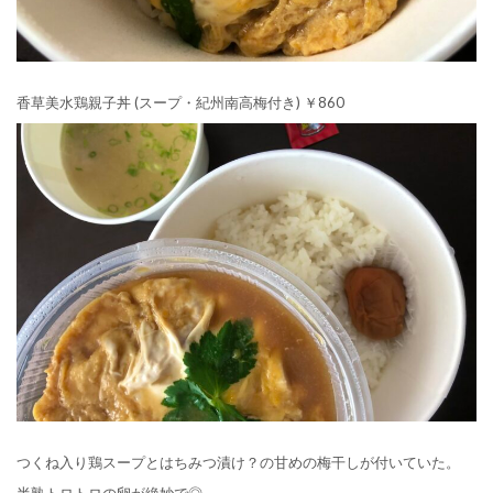
香草美水鶏親子丼 (スープ・紀州南高梅付き) ￥860
つくね入り鶏スープとはちみつ漬け？の甘めの梅干しが付いていた。