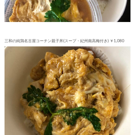
三和の純鶏名古屋コーチン親子丼(スープ・紀州南高梅付き) ￥1,080