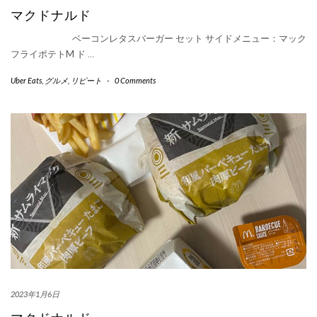
マクドナルド
ベーコンレタスバーガー セット サイドメニュー：マック
フライポテトM ド
…
Uber Eats
,
グルメ
,
リピート
-
0 Comments
2023年1月6日