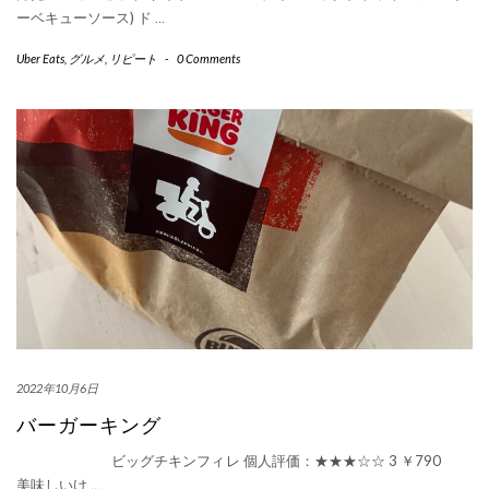
ーベキューソース) ド
…
Uber Eats
,
グルメ
,
リピート
-
0 Comments
2022年10月6日
バーガーキング
ビッグチキンフィレ 個人評価：★★★☆☆ 3 ￥790
美味しいけ
…