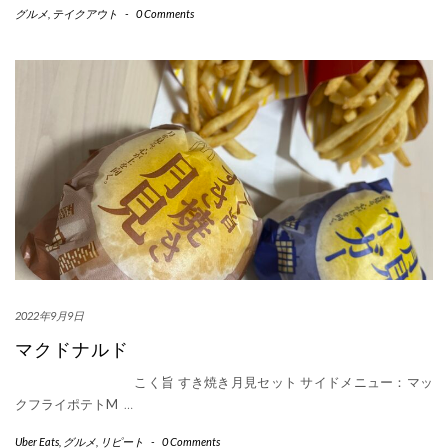
グルメ
,
テイクアウト
-
0 Comments
2022年9月9日
マクドナルド
こく旨 すき焼き月見セット サイドメニュー：マッ
クフライポテトM
…
Uber Eats
,
グルメ
,
リピート
-
0 Comments