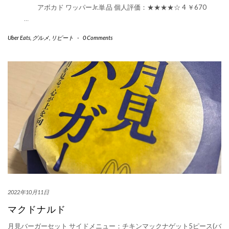
アボカド ワッパーJr.単品 個人評価：★★★★☆ 4 ￥670
…
Uber Eats
,
グルメ
,
リピート
-
0 Comments
2022年10月11日
マクドナルド
月見バーガーセット サイドメニュー：チキンマックナゲット5ピース(バ