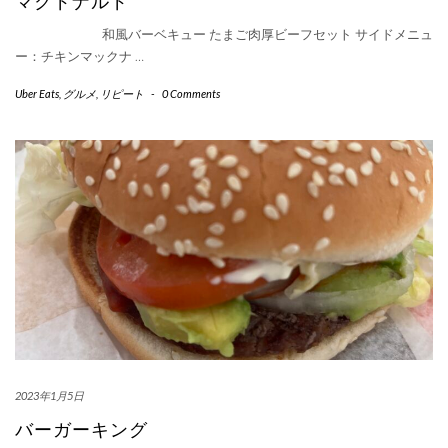
マクドナルド
和風バーベキュー たまご肉厚ビーフセット サイドメニュ
ー：チキンマックナ
…
Uber Eats
,
グルメ
,
リピート
-
0 Comments
2023年1月5日
バーガーキング