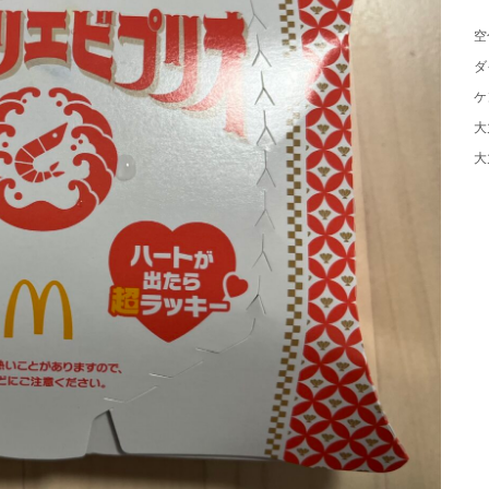
空
ダ
ケ
大
大